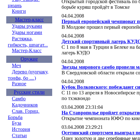
Открытый городской фестиваль по б
цюань
борьбе куряш пройдёт в Томске
Книги
04.04.2008
Мастер-класс
Первый европейский чемпионат п
Удары руками
В Молдове прошел первый европей
Удары ногами
04.04.2008
Растяжка,
Детский спортивный лагерь КУДО
гибкость, шпагат...
C 1 по 8 мая в Турции в Белеке на 
Мастер-Класс
лагерь КУДО
Оружие
04.04.2008
Меч
Звезды мирового самбо провели м
Дерево (нунчаку,
В Свердловской области открыли с
тонфа, бо ....)
04.04.2008
Разное
Кубок Волковского: побеждают с
Русские стили
С 11 по 13 апреля в Новосибирске 
по тхэквондо
Самбо
Кадочников
03.04.2008 23:31:04
Слав. Гориц.
На Ставрополье пройдет открыт
Борьба
Открытие чемпионата ЮФО по кикбо
Буза
03.04.2008 23:29:21
История
Осетинский спортсмен выиграл п
Статьи
Одну золотую и две серебряные мед