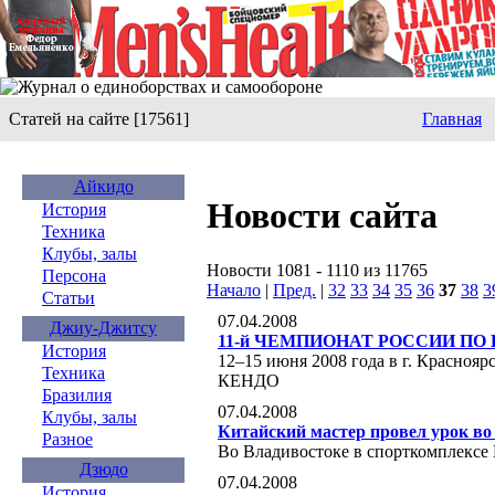
Статей на сайте [17561]
Главная
Айкидо
Новости сайта
История
Техника
Клубы, залы
Новости 1081 - 1110 из 11765
Персона
Начало
|
Пред.
|
32
33
34
35
36
37
38
3
Статьи
07.04.2008
Джиу-Джитсу
11-й ЧЕМПИОНАТ РОССИИ ПО
История
12–15 июня 2008 года в г. Красн
Техника
КЕНДО
Бразилия
07.04.2008
Клубы, залы
Китайский мастер провел урок во
Разное
Во Владивостоке в спорткомплекс
Дзюдо
07.04.2008
История