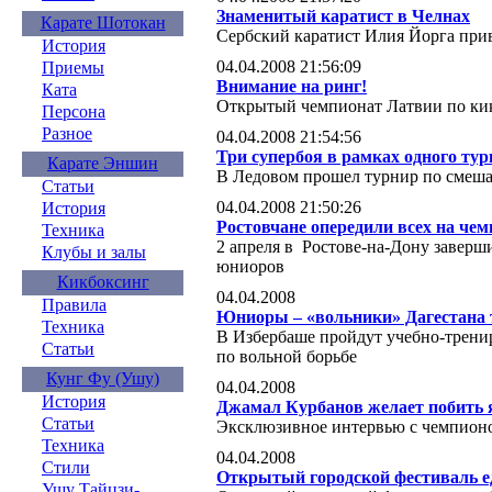
Знаменитый каратист в Челнах
Карате Шотокан
Сербский каратист Илия Йорга при
История
04.04.2008 21:56:09
Приемы
Внимание на ринг!
Ката
Открытый чемпионат Латвии по кик
Персона
Разное
04.04.2008 21:54:56
Три супербоя в рамках одного ту
Карате Эншин
В Ледовом прошел турнир по смеша
Статьи
04.04.2008 21:50:26
История
Ростовчане опередили всех на че
Техника
2 апреля в Ростове-на-Дону заверш
Клубы и залы
юниоров
Кикбоксинг
04.04.2008
Правила
Юниоры – «вольники» Дагестана 
Техника
В Избербаше пройдут учебно-трени
Статьи
по вольной борьбе
Кунг Фу (Ушу)
04.04.2008
История
Джамал Курбанов желает побить
Статьи
Эксклюзивное интервью с чемпион
Техника
04.04.2008
Стили
Открытый городской фестиваль е
Ушу Тайцзи-