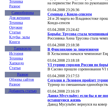
Техника
на первенстве России по рукопашн
Разное
03.04.2008 23:26:36
Самооборона
Семинар с Кондо-сенсеем
Для женщин
24 и 26 марта во Владивостоке про
Техника
Кондо-сенсея
Оружие
03.04.2008 23:24:42
Статьи
Борьба: Трусова стала чемпионк
Клубы, залы
Россиянка Анна Трусова стала чем
Книги
03.04.2008 23:18:38
Таеквондо
В Финляндию за лицензиями
История
В Хельсинки начался чемпионат Ев
Техника
03.04.2008 23:18:18
Хапкидо
VI турнир городов России по борь
Статьи
В Сасово прошли соревнования VI т
Разное
03.04.2008 23:17:53
Обзоры сайтов
Сегодня в Ледовом пройдет турни
Разное
Турнир по смешанным единоборства
Добавить статью
03.04.2008 23:16:19
Давид Мусульбес: если бы я не по
оставшуюся жизнь
Давид Мусульбес вернулся на ковер