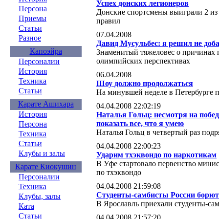
Успех донских легионеров
Персона
Донские спортсмены выиграли 2 из 
Приемы
правил
Статьи
07.04.2008
Разное
Давид Мусульбес: я решил не доб
Капоэйра
Знаменитый тяжеловес о причинах 
олимпийских перспективах
Персоналии
История
06.04.2008
Техника
Шоу должно продолжаться
Статьи
На минувшей неделе в Петербурге 
Карате Ашихара
04.04.2008 22:02:19
История
Наталья Гольц: несмотря на побед
показать все, что я умею
Персона
Наталья Гольц в четвертый раз подр
Техника
Статьи
04.04.2008 22:00:23
Клубы и залы
Ударим тхэквондо по наркотикам
В Уфе стартовало первенство минис
Карате Киокушин
по тхэквондо
Персоналии
04.04.2008 21:59:08
Техника
Студенты-самбисты России борют
Клубы, залы
В Ярославль приехали студенты-сам
Ката
Статьи
04.04.2008 21:57:20