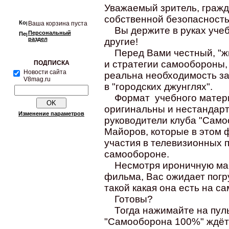
Уважаемый зритель, граждан
собственной безопасность
Ваша корзина пуста
Вы держите в руках учебн
Персональный
раздел
другие!
Перед Вами честный, "жи
и стратегии самообороны,
ПОДПИСКА
Новости сайта
реальна необходимость за
V8mag.ru
в "городских джунглях".
Формат учебного материа
оригинальны и нестандарт
Изменение параметров
руководители клуба "Само
Майоров, которые в этом 
участия в телевизионных п
самообороне.
Несмотря ироничную ман
фильма, Вас ожидает погр
такой какая она есть на с
Готовы?
Тогда нажимайте на пуль
"Самооборона 100%" ждёт