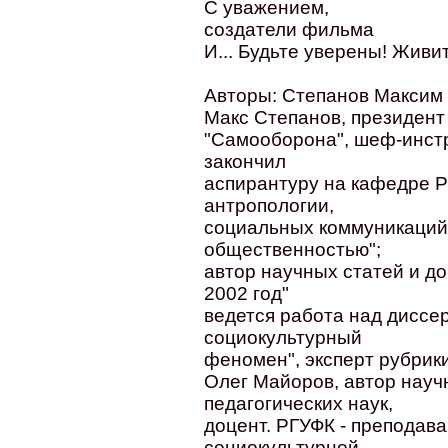
С уважением,
создатели фильма
И... Будьте уверены! Живит
Авторы: Степанов Максим
Макс Степанов, президен
"Самооборона", шеф-инстр
закончил
аспирантуру на кафедре Р
антропологии,
социальных коммуникаций и
общественностью";
автор научных статей и д
2002 год"
ведется работа над диссе
социокультурный
феномен", эксперт рубрик
Олег Майоров, автор науч
педагогических наук,
доцент. РГУФК - преподава
социокультурной